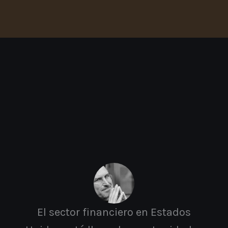
de
vida
El sector financiero en Estados