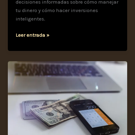
decisiones informadas sobre cómo manejar
tu dinero y cómo hacer inversiones
inteligentes.
Calculadora
Leer entrada »
de
interés
compuesto