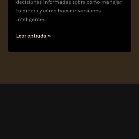
decisiones informadas sobre cómo manejar
tu dinero y cómo hacer inversiones
inteligentes.
Calculadora
Leer entrada »
de
jubilación
avanzada